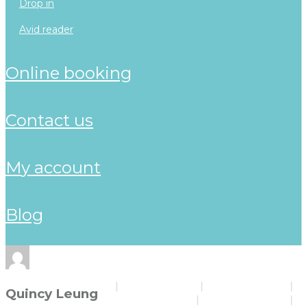
drop in
avid reader
online booking
contact us
my account
blog
Home
About Us
Programs
Quincy Leung
Online Booking
Contact Us