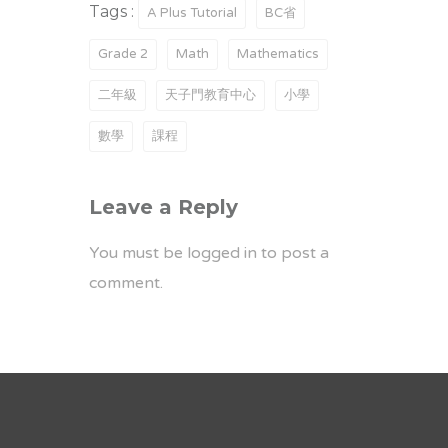
Tags :
A Plus Tutorial
BC省
Grade 2
Math
Mathematics
二年級
天子門教育中心
小學
數學
課程
Leave a Reply
You must be
logged in
to post a
comment.